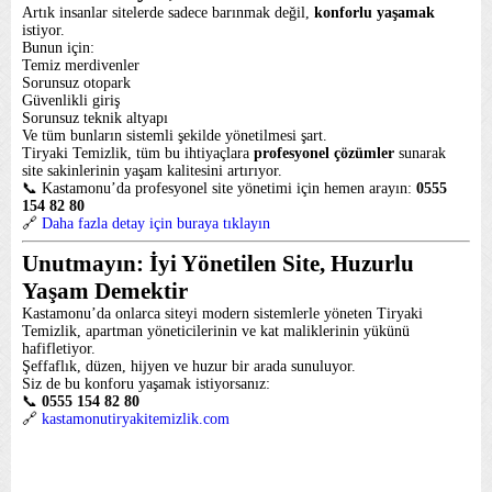
Artık insanlar sitelerde sadece barınmak değil,
konforlu yaşamak
istiyor.
Bunun için:
Temiz merdivenler
Sorunsuz otopark
Güvenlikli giriş
Sorunsuz teknik altyapı
Ve tüm bunların sistemli şekilde yönetilmesi şart.
Tiryaki Temizlik, tüm bu ihtiyaçlara
profesyonel çözümler
sunarak
site sakinlerinin yaşam kalitesini artırıyor.
📞 Kastamonu’da profesyonel site yönetimi için hemen arayın:
0555
154 82 80
🔗
Daha fazla detay için buraya tıklayın
Unutmayın: İyi Yönetilen Site, Huzurlu
Yaşam Demektir
Kastamonu’da onlarca siteyi modern sistemlerle yöneten Tiryaki
Temizlik, apartman yöneticilerinin ve kat maliklerinin yükünü
hafifletiyor.
Şeffaflık, düzen, hijyen ve huzur bir arada sunuluyor.
Siz de bu konforu yaşamak istiyorsanız:
📞
0555 154 82 80
🔗
kastamonutiryakitemizlik.com