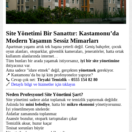
Hizmetlerimiz
Referanslar
Site Yönetimi Bir Sanattır: Kastamonu’da
Modern Yaşamın Sessiz Mimarları
Galeri
Apartman yaşamı artık tek başına yeterli değil. Geniş bahçeler, çocuk
oyun alanları, otoparklar, güvenlik kameraları, jeneratörler, hatta ortak
kullanım alanlarında internet…
Tüm bunları bir arada yaşamak istiyorsanız,
iyi bir site yönetimine
Blog
ihtiyacınız var.
Ama sadece “idare etmek” değil, gerçekten
yönetmek
gerekiyor.
📍 Kastamonu’da bu işi kim profesyonelce yapıyor?
📞 Cevap çok net:
Tiryaki Temizlik – 0555 154 82 80
İletişim
🔗
Detaylı bilgi ve hizmetler için tıklayın
Neden Profesyonel Site Yönetimi Şart?
Site yönetimi sadece aidat toplamak ve temizlik yaptırmak değildir.
Aslında bir
mini belediye
, hatta bir
mikro ekonomi
yönetiyorsunuz.
İyi yönetilmeyen sitelerde:
Aidatlar zamanında toplanmaz
Asansör bozulur, otopark tartışmaları çıkar
Temizlik aksar, huzur kaçar
Tesisat sorunları büyür