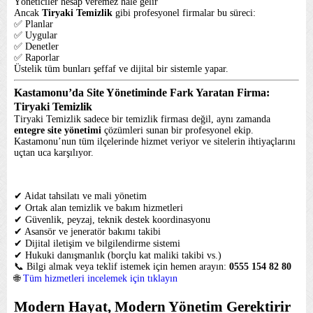
Yöneticiler hesap veremez hâle gelir
Ancak
Tiryaki Temizlik
gibi profesyonel firmalar bu süreci:
✅ Planlar
✅ Uygular
✅ Denetler
✅ Raporlar
Üstelik tüm bunları şeffaf ve dijital bir sistemle yapar.
Kastamonu’da Site Yönetiminde Fark Yaratan Firma:
Tiryaki Temizlik
Tiryaki Temizlik sadece bir temizlik firması değil, aynı zamanda
entegre site yönetimi
çözümleri sunan bir profesyonel ekip.
Kastamonu’nun tüm ilçelerinde hizmet veriyor ve sitelerin ihtiyaçlarını
uçtan uca karşılıyor.
Sunulan Hizmetler:
✔ Aidat tahsilatı ve mali yönetim
✔ Ortak alan temizlik ve bakım hizmetleri
✔ Güvenlik, peyzaj, teknik destek koordinasyonu
✔ Asansör ve jeneratör bakımı takibi
✔ Dijital iletişim ve bilgilendirme sistemi
✔ Hukuki danışmanlık (borçlu kat maliki takibi vs.)
📞 Bilgi almak veya teklif istemek için hemen arayın:
0555 154 82 80
🌐
Tüm hizmetleri incelemek için tıklayın
Modern Hayat, Modern Yönetim Gerektirir