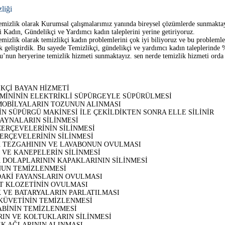
liği
emizlik olarak Kurumsal çalışmalarımız yanında bireysel çözümlerde sunmaktay
i Kadın, Gündelikçi ve Yardımcı kadın taleplerini yerine getiriyoruz.
emizlik olarak temizlikçi kadın problemlerini çok iyi biliyoruz ve bu probleml
ak geliştirdik. Bu sayede Temizlikçi, gündelikçi ve yardımcı kadın taleplerinde
’nun heryerine temizlik hizmeti sunmaktayız. sen nerde temizlik hizmeti orda B
KÇİ BAYAN HİZMETİ
EMİNİNİN ELEKTRİKLİ SÜPÜRGEYLE SÜPÜRÜLMESİ
MOBİLYALARIN TOZUNUN ALINMASI
N SÜPÜRGÜ MAKİNESİ İLE ÇEKİLDİKTEN SONRA ELLE SİLİNİR
 AYNALARIN SİLİNMESİ
ÇERÇEVELERİNİN SİLİNMESİ
ERÇEVELERİNİN SİLİNMESİ
 TEZGAHININ VE LAVABONUN OVULMASI
 VE KANEPELERİN SİLİNMESİ
 DOLAPLARININ KAPAKLARININ SİLİNMESİ
UN TEMİZLENMESİ
AKİ FAYANSLARIN OVULMASI
T KLOZETİNİN OVULMASI
 VE BATARYALARIN PARLATILMASI
KÜVETİNİN TEMİZLENMESİ
ABİNİN TEMİZLENMESİ
RIN VE KOLTUKLARIN SİLİNMESİ
K AĞLARININ ALINMASI