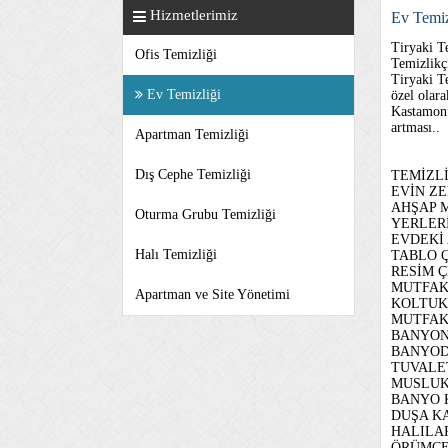
Hizmetlerimiz
Ev Temiz
Tiryaki T
Ofis Temizliği
Temizlikç
Tiryaki T
Ev Temizliği
özel olar
Kastamonu
artması..
Apartman Temizliği
Dış Cephe Temizliği
TEMİZLİ
EVİN Z
AHŞAP 
Oturma Grubu Temizliği
YERLERİ
EVDEKİ
Halı Temizliği
TABLO 
RESİM Ç
MUTFAK
Apartman ve Site Yönetimi
KOLTUK
MUTFAK
BANYON
BANYOD
TUVALE
MUSLUK
BANYO 
DUŞA K
HALILA
ÖRÜMCE