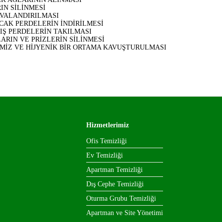
IN SİLİNMESİ
AVALANDIRILMASI
CAK PERDELERİN İNDİRİLMESİ
IŞ PERDELERİN TAKILMASI
RIN VE PRİZLERİN SİLİNMESİ
EMİZ VE HİJYENİK BİR ORTAMA KAVUŞTURULMASI
Hizmetlerimiz
Ofis Temizliği
Ev Temizliği
Apartman Temizliği
Dış Cephe Temizliği
Oturma Grubu Temizliği
Apartman ve Site Yönetimi