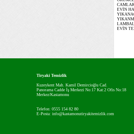
CAMLAR
EVİN H
YIKANA
YIKANM
LAMBALA
EVİN T
Tiryaki Temizlik
Kuzeykent Mah. Kamil Demircioğlu Cad.
Panorama Cadde İş Merkezi No:17 Kat:2 Ofis No:18
Merkez/Kastamonu
Telefon: 0555 154 82 80
E-Posta: info@kastamonutiryakitemizlik.com